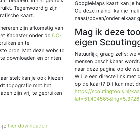
staf bedoeld. In het gebruik
GoogleMaps kaart kan je he
ruikt. Tegenwoordig zijn
Op deze manier kan je makk
afische kaart.
naast/boven/onder elkaar g
enereren zijn afkomstig van
Mag ik deze too
het Kadaster onder de
CC-
eigen Scouting
bruiken en te
iste bron. Met deze website
Natuurlijk, graag zelfs: we
 te downloaden en printen
mensen beschikbaar wordt. 
naar deze pagina op de web
Wil je een directe link met
aar stelt kan je ook kiezen
op de kaart? Dit kan met de
edt topografie met het
https://scoutingtools.nl/ka
den zijn vrij te gebruiken
lat=51.404565&lng=5.372
n je
hier downloaden