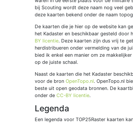
waren in de eerste plaats voor de militaire 
bij Scouting wordt deze naam nog veel geb
deze kaarten bekend onder de naam topogr
De kaarten die je hier op de website kan g
het Kadaster en beschikbaar gesteld door 
BY licentie
. Deze kaarten zijn dus vrij te ge
herdistribueren onder vermelding van de ju
bied ik enkel een manier om ze makkelijker
op de juiste schaal.
Naast de kaarten die het Kadaster beschikb
voor de bron
OpenTopo.nl
. OpenTopo.nl bi
beste uit open geodata bronnen. De kaartbla
onder de
CC-BY licentie
.
Legenda
Een legenda voor TOP25Raster kaarten ka